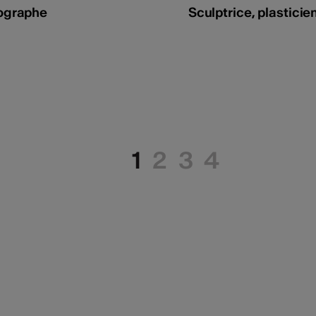
ographe
Sculptrice, plasticie
1
2
3
4