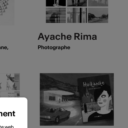
Ayache Rima
nne,
Photographe
ment
ite web