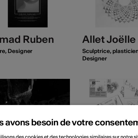
mad Ruben
Allet Joëlle
re, Designer
Sculptrice, plasticie
Designer
s avons besoin de votre consente
ilisons des cookies et des technologies similaires sur notre s