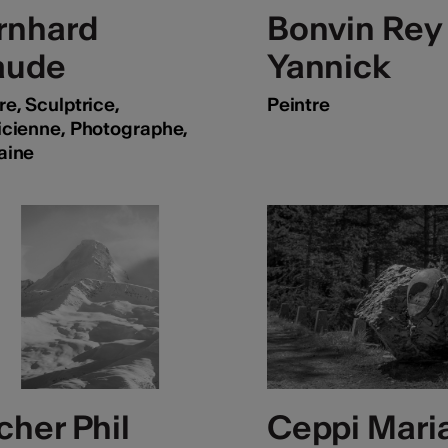
rnhard
Bonvin Rey
aude
Yannick
re, Sculptrice,
Peintre
icienne, Photographe,
aine
cher Phil
Ceppi Mari