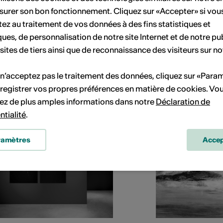
ROK
Bataillard
surer son bon fonctionnement. Cliquez sur «Accepter» si vou
ez au traitement de vos données à des fins statistiques et
libres)
Marianne
ques, de personnalisation de notre site Internet et de notre pub
 sites de tiers ainsi que de reconnaissance des visiteurs sur no
visuels, photographie,
Peintre, Illustratrice
o, Musique, musique
 n’acceptez pas le traitement des données, cliquez sur «Para
lle, musique classique,
que du monde,
registrer vos propres préférences en matière de cookies. Vo
moine culturel
ez de plus amples informations dans notre
Déclaration de
ntialité
.
ramètres
Accep