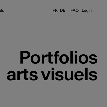
els
FR
DE
FAQ
Login
Portfolios
arts visuels