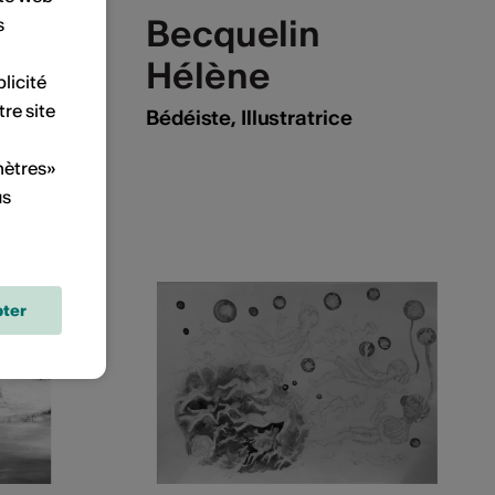
Becquelin
s
Hélène
licité
tre site
Bédéiste, Illustratrice
mètres»
us
ter