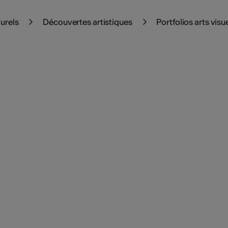
turels
Découvertes artistiques
Portfolios arts visu