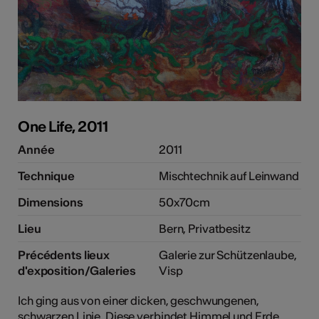
One Life, 2011
Année
2011
Technique
Mischtechnik auf Leinwand
Dimensions
50x70cm
Lieu
Bern, Privatbesitz
Précédents lieux
Galerie zur Schützenlaube,
d'exposition/Galeries
Visp
Ich ging aus von einer dicken, geschwungenen,
schwarzen Linie. Diese verbindet Himmel und Erde.