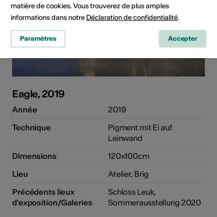
matière de cookies. Vous trouverez de plus amples
informations dans notre
Déclaration de confidentialité
.
Paramètres
Accepter
Eagle, 2019
Année
2019
Technique
Pigment mit Ei auf
Leinwand
Dimensions
120x100cm
Lieu
Atelier, Brig
Précédents lieux
Schloss Leuk,
d'exposition/Galeries
Sommerausstellung 2020