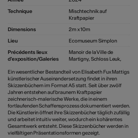
Technique
Mischtechnik auf
Kraftpapier
Dimensions
2m x 10m
Lieu
Ecomuseum Simplon
Précédents lieux
Manoir de la Ville de
d'exposition/Galeries
Martigny, Schloss Leuk,
Ein wesentlicher Bestandteil von Elisabeth Fux Mattigs
künstlerischer Auseinandersetzung findet in ihren
Skizzenbüchern im Format A5 statt. Seit über zwölf
Jahren entstehen auf braunem Kraftpapier
zeichnerisch-malerische Werke, die in einem
fortlaufenden Schaffensprozess dokumentiert werden.
Die Künstlerin öffnet ihre Skizzenbücher täglich zufällig
und arbeitet intuitiv weiter, wodurch ein kohärentes
Gesamtwerk entsteht. Diese Skizzenbücher werden in
vielfältigen Präsentationsformen gezeigt.