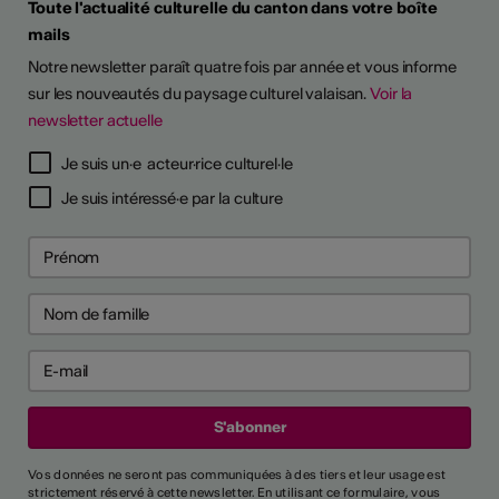
Toute l'actualité culturelle du canton dans votre boîte
mails
Notre newsletter paraît quatre fois par année et vous informe
sur les nouveautés du paysage culturel valaisan.
Voir la
newsletter actuelle
TS D'ARTISTES
Je suis un·e acteur·rice culturel·le
Je suis intéressé·e par la culture
Vos données ne seront pas communiquées à des tiers et leur usage est
strictement réservé à cette newsletter. En utilisant ce formulaire, vous