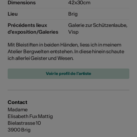
Dimensions
42x30cm
Lieu
Brig
Précédents lieux
Galerie zur Schützenlaube,
d'exposition/Galeries
Visp
Mit Bleistiften in beiden Händen, liess ich in meinem
Atelier Bergwelten entstehen. In diese hinein schaute
ich allerlei Geister und Wesen.
Voir le profil de l'artiste
Contact
Madame
Elisabeth Fux Mattig
Bielastrasse 10
3900 Brig