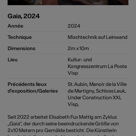
tiques
Gaia, 2024
els
Année
2024
Technique
Mischtechnik auf Leinwand
Dimensions
2m x 10m
Lieu
Kultur- und
Kongresszentrum La Poste
Visp
Précédents lieux
St. Aubin, Manoir de la Ville
d'exposition/Galeries
de Martigny, Schloss Leuk,
Under Construction XXL
Visp,
Seit 2022 arbeitet Elisabeth Fux Mattig am Zyklus
„Gaia“, der durch seine beeindruckende Größe von
2x10 Metern pro Gemälde besticht. Die Künstlerin