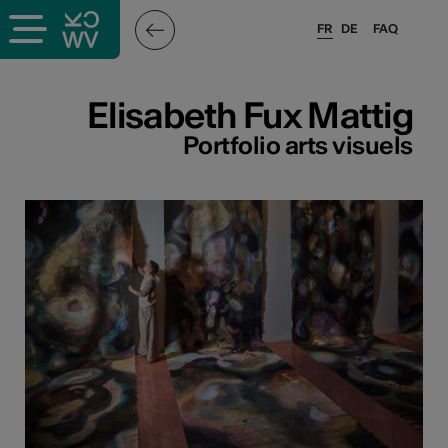
FR
DE
FAQ
ieux culturels
Elisabeth Fux Mattig
stes pros
Portfolio arts visuels
sateurs
r
e·s
s
hnique