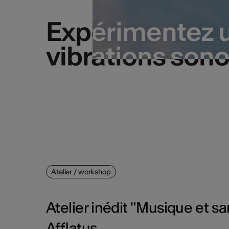
Expérimentez u
Expérimentez u
vibrations sono
vibrations sono
Atelier / workshop
Atelier inédit "Musique et sa
Afflatus