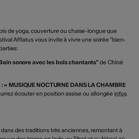
apis de yoga, couverture ou chaise-longue que
tival Afflatus vous invite à vivre une soirée "bien-
parties:
"Bain sonore avec les bols chantants"
de Chloé
ion : « MUSIQUE NOCTURNE DANS LA CHAMBRE
urrez écouter en position assise ou allongée
infos
t dans des traditions très anciennes, remontant à
trouve des traces en Inde, au Tibet et au Népal, où