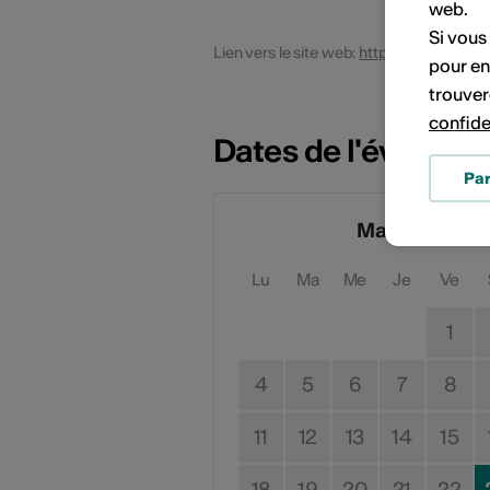
web.
Si vous
Lien vers le site web:
https://www.affl
pour en
trouver
confide
Dates de l'événem
Pa
Mai 2026
Lu
Ma
Me
Je
Ve
1
4
5
6
7
8
11
12
13
14
15
18
19
20
21
22