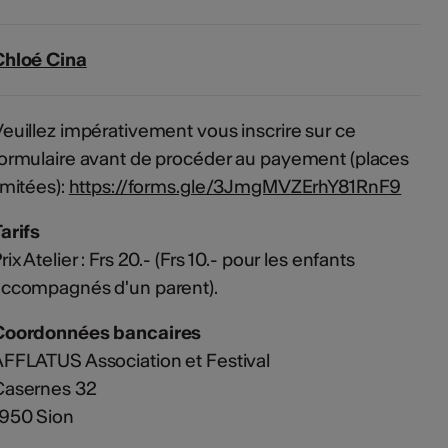
Chloé Cina
euillez impérativement vous inscrire sur ce
ormulaire avant de procéder au payement (places
imitées):
https://forms.gle/3JmgMVZErhY81RnF9
arifs
rix Atelier : Frs 20.- (Frs 10.- pour les enfants
ccompagnés d'un parent).
Coordonnées bancaires
FFLATUS Association et Festival
Casernes 32
1950 Sion