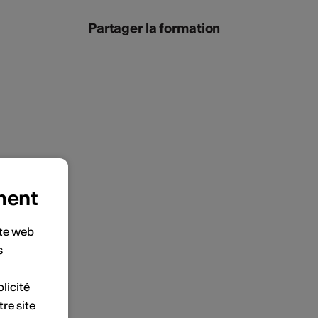
Partager la formation
ment
ite web
s
licité
tre site