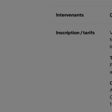
Intervenants
Inscription / tarifs
V
f
l
T
P
a
A