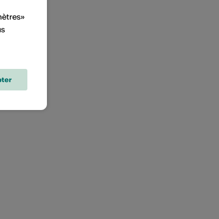
mètres»
us
ter