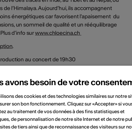
les de l’Himalaya. Aujourd’hui, ils accompagnent
soins énergétiques car favorisent l'apaisement du
sions, un sommeil de qualité et un rééquilibrage
 Plus d'info sur
www.chloecina.ch
iption
.
troduction au concert de 19h30
les enfants accompagnés d'un parent).
s avons besoin de votre consente
cash ou par cartes bancaires
ilisons des cookies et des technologies similaires sur notre s
www.afflatus.ch
et écrire à
surer son bon fonctionnement. Cliquez sur «Accepter» si vou
ez au traitement de vos données à des fins statistiques et
ques, de personnalisation de notre site Internet et de notre pub
 sites de tiers ainsi que de reconnaissance des visiteurs sur no