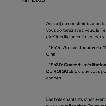
Assis(e) ou couché(e) sur un t
vous porterez avec vous, le Fes
être" inédite articulée en deux 
-
18h15 : Atelier-découverte 
Cina
-
19h30: Concert -méditat
DU ROI SOLEIL
», que vous po
concert
- - - - - - - - -
Les bols chantants s’inscriven
plusieurs millénaires. On en re