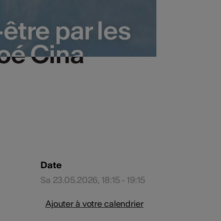
tre par les
tre par les
loé Cina
loé Cina
Date
Sa 23.05.2026, 18:15 - 19:15
Ajouter à votre calendrier