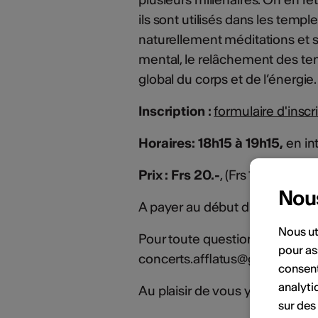
ils sont utilisés dans les temp
naturellement méditations et 
mental, le relâchement des ten
global du corps et de l’énergie.
Inscription :
formulaire d'inscr
Horaires: 18h15 à 19h15,
en in
Prix : Frs 20.-
, (Frs 10.- pour 
Nou
A payer au début du cours en 
Nous ut
Pour toute question, consulter
pour as
concerts.afflatus@gmail.com
consent
analyti
Au plaisir de vous y rencontrer
sur des