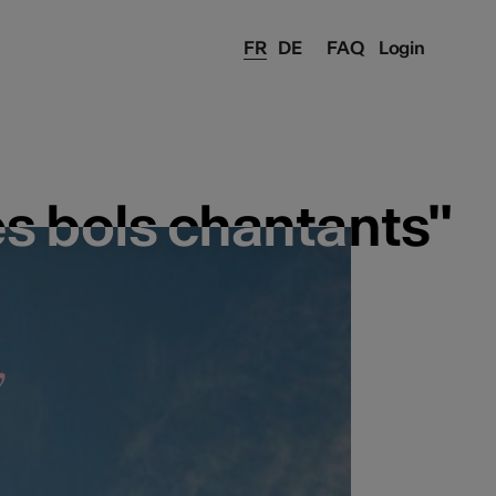
FR
DE
FAQ
Login
es bols chantants"
es bols chantants"