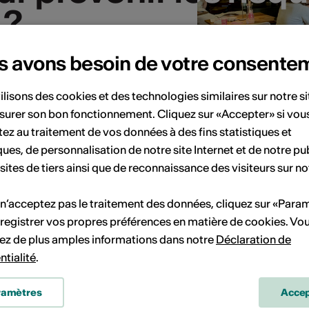
 ?
 ?
12
13
14
15
16
14
15
16
17
s avons besoin de votre consente
19
20
21
22
23
21
22
23
24
ilisons des cookies et des technologies similaires sur notre s
26
27
28
29
30
28
29
30
surer son bon fonctionnement. Cliquez sur «Accepter» si vou
ez au traitement de vos données à des fins statistiques et
ques, de personnalisation de notre site Internet et de notre pub
 sites de tiers ainsi que de reconnaissance des visiteurs sur no
 n’acceptez pas le traitement des données, cliquez sur «Para
-je reconnu
registrer vos propres préférences en matière de cookies. Vo
r culturel
ez de plus amples informations dans notre
Déclaration de
ntialité
.
26
6
ères généraux et
ramètres
Accep
ents secteurs, permettent