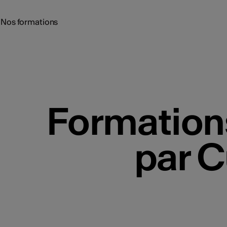
Nos formations
tinues
Formation
r prévenir les
r prévenir les
sociaux ?
sociaux ?
par C
 tout