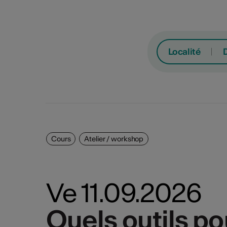
Localité
Cours
Atelier / workshop
Cou
Lu
Ma
Ve 11.09.2026
Atel
Coac
Quels outils po
Quels outils po
3
4