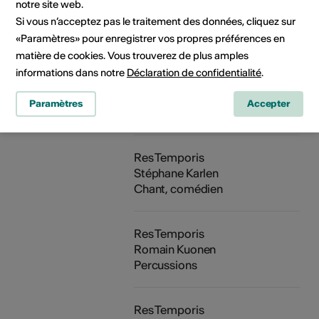
notre site web.
Res Temporis
Marie Héritier
Si vous n’acceptez pas le traitement des données, cliquez sur
Ecriture des scènes, harpiste
«Paramètres» pour enregistrer vos propres préférences en
matière de cookies. Vous trouverez de plus amples
informations dans notre
Déclaration de confidentialité
.
Res Temporis
Pierre-Alain Héritier
Paramètres
Accepter
Chant, comédien
Res Temporis
Stéphane Karlen
Chant, comédien
Res Temporis
Romain Kuonen
Percussions
Res Temporis