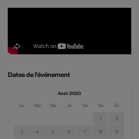
Dates de l'événement
Août 2020
Lu
Ma
Me
Je
Ve
Sa
Di
1
2
3
4
5
6
7
8
9