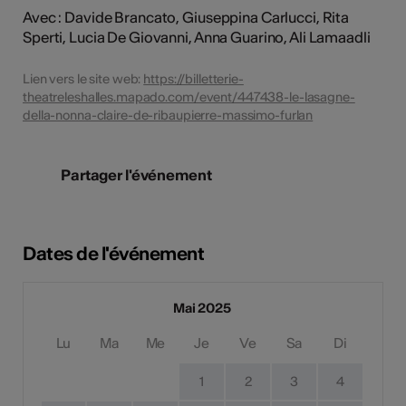
Avec : Davide Brancato, Giuseppina Carlucci, Rita
Sperti, Lucia De Giovanni, Anna Guarino, Ali Lamaadli
Lien vers le site web:
https://billetterie-
theatreleshalles.mapado.com/event/447438-le-lasagne-
della-nonna-claire-de-ribaupierre-massimo-furlan
Partager l'événement
Dates de l'événement
Mai 2025
Lu
Ma
Me
Je
Ve
Sa
Di
1
2
3
4