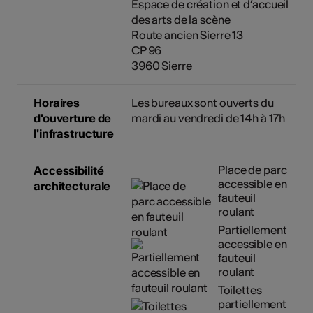
Espace de création et d’accueil
des arts de la scène
Route ancien Sierre 13
CP 96
3960 Sierre
Horaires
Les bureaux sont ouverts du
d'ouverture de
mardi au vendredi de 14h à 17h
l'infrastructure
Place de parc
Accessibilité
accessible en
architecturale
fauteuil
roulant
Partiellement
accessible en
fauteuil
roulant
Toilettes
partiellement