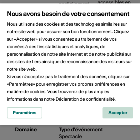
accessibles en
fauteuil roulant
Nous avons besoin de votre consentement
Détails sur l'accessibilité
architecturale
Nous utilisons des cookies et des technologies similaires sur
notre site web pour assurer son bon fonctionnement. Cliquez
sur «Accepter» si vous consentez au traitement de vos
Organisateur
Théâtre Les Halles
données à des fins statistiques et analytiques, de
Espace de création et d’accueil
personnalisation de notre site Internet et de notre publicité sur
des arts de la scène
Route ancien Sierre 13
des sites de tiers ainsi que de reconnaissance des visiteurs sur
CP 96
notre site web.
3960 Sierre
Si vous n’acceptez pas le traitement des données, cliquez sur
Téléphone +41 27 452 02 90
«Paramètres» pour enregistrer vos propres préférences en
Réservations +41 27 452 02 90
matière de cookies. Vous trouverez de plus amples
E-Mail
informations dans notre
Déclaration de confidentialité
.
Site Internet
Paramètres
Accepter
Domaine
Type d'événement
Spectacle