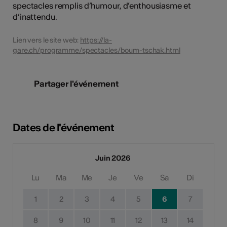
spectacles remplis d’humour, d’enthousiasme et
d’inattendu.
Lien vers le site web:
https://la-
gare.ch/programme/spectacles/boum-tschak.html
Partager l'événement
Dates de l'événement
Juin 2026
Lu
Ma
Me
Je
Ve
Sa
Di
1
2
3
4
5
6
7
8
9
10
11
12
13
14