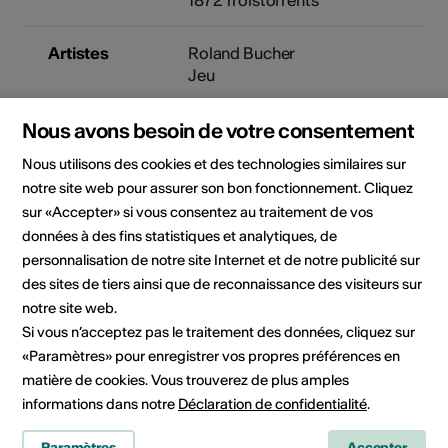
Artistes
Roland Bucher
Jeu
Nous avons besoin de votre consentement
Chine Curchod
Jeu
Nous utilisons des cookies et des technologies similaires sur
notre site web pour assurer son bon fonctionnement. Cliquez
Organisateur
La Gare, arts et jeunesse
sur «Accepter» si vous consentez au traitement de vos
Avenue de la Gare 60
données à des fins statistiques et analytiques, de
Case postale 119
personnalisation de notre site Internet et de notre publicité sur
1870 Monthey
des sites de tiers ainsi que de reconnaissance des visiteurs sur
Téléphone 024 472 20 22
notre site web.
Réservations 024 475 79 63
Si vous n’acceptez pas le traitement des données, cliquez sur
E-Mail
«Paramètres» pour enregistrer vos propres préférences en
Site Internet
matière de cookies. Vous trouverez de plus amples
informations dans notre
Déclaration de confidentialité
.
Paramètres
Accepter