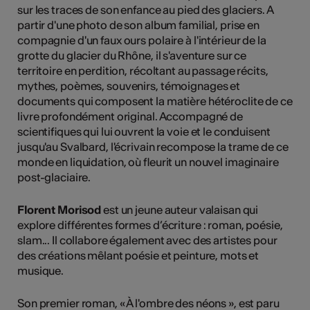
sur les traces de son enfance au pied des glaciers. A
partir d'une photo de son album familial, prise en
compagnie d'un faux ours polaire à l'intérieur de la
grotte du glacier du Rhône, il s'aventure sur ce
territoire en perdition, récoltant au passage récits,
mythes, poèmes, souvenirs, témoignages et
documents qui composent la matière hétéroclite de ce
livre profondément original. Accompagné de
scientifiques qui lui ouvrent la voie et le conduisent
jusqu'au Svalbard, l'écrivain recompose la trame de ce
monde en liquidation, où fleurit un nouvel imaginaire
post-glaciaire.
Florent Morisod
est un jeune auteur valaisan qui
explore différentes formes d’écriture : roman, poésie,
slam... Il collabore également avec des artistes pour
des créations mêlant poésie et peinture, mots et
musique.
Son premier roman, « À l'ombre des néons », est paru