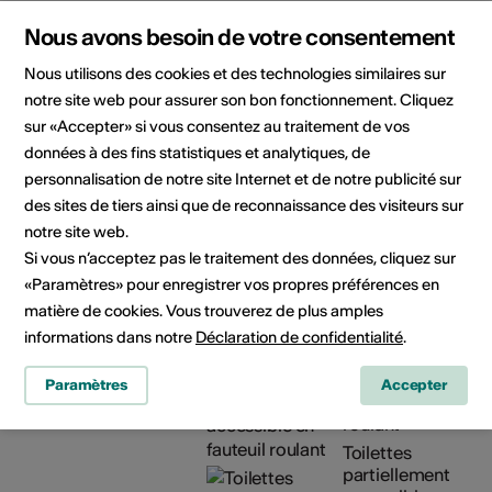
Nous avons besoin de votre consentement
Horaires
Lundi et vendredi : 08h30-
d'ouverture de
18h00
Nous utilisons des cookies et des technologies similaires sur
l'infrastructure
Mardi, mercredi et jeudi :
notre site web pour assurer son bon fonctionnement. Cliquez
08h30-19h00
sur «Accepter» si vous consentez au traitement de vos
Samedi : 08h30-17h00
données à des fins statistiques et analytiques, de
Fermetures annuelles :
personnalisation de notre site Internet et de notre publicité sur
http://www.mediatheque.ch/valais
des sites de tiers ainsi que de reconnaissance des visiteurs sur
49.html
notre site web.
Si vous n’acceptez pas le traitement des données, cliquez sur
Offre en
«Paramètres» pour enregistrer vos propres préférences en
Accessibilité
langue des
architecturale
matière de cookies. Vous trouverez de plus amples
signes
informations dans notre
Déclaration de confidentialité
.
Partiellement
accessible en
Paramètres
Accepter
fauteuil
roulant
Toilettes
partiellement