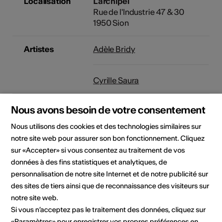
Localisation
L'archipel
Rue de l'Industrie 47 & 30
1950 Sion
Artistes
Adèle Bridy
Cyrille Saura
Organisateur
L'archipel
Nous avons besoin de votre consentement
Rue de l'Industrie 47
Nous utilisons des cookies et des technologies similaires sur
1950 Sion
notre site web pour assurer son bon fonctionnement. Cliquez
E-Mail
Site Internet
sur «Accepter» si vous consentez au traitement de vos
données à des fins statistiques et analytiques, de
personnalisation de notre site Internet et de notre publicité sur
des sites de tiers ainsi que de reconnaissance des visiteurs sur
Domaine
Type d'événement
notre site web.
Exposition
Si vous n’acceptez pas le traitement des données, cliquez sur
«Paramètres» pour enregistrer vos propres préférences en