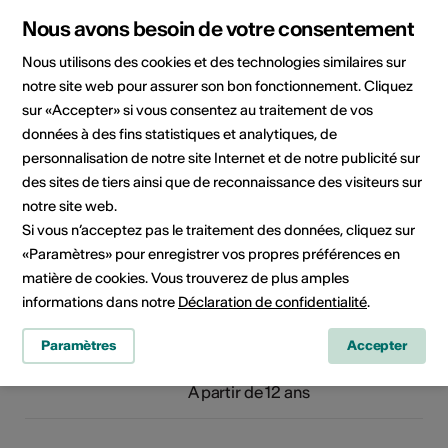
Viviane Rombaldi Seppey
Nous avons besoin de votre consentement
Nous utilisons des cookies et des technologies similaires sur
Jonas Wyssen
notre site web pour assurer son bon fonctionnement. Cliquez
sur «Accepter» si vous consentez au traitement de vos
Organisateur
Stiftung Schloss Leuk
données à des fins statistiques et analytiques, de
Kulturzentrum
personnalisation de notre site Internet et de notre publicité sur
Rathaus 5
des sites de tiers ainsi que de reconnaissance des visiteurs sur
3953 Leuk-Stadt
notre site web.
Téléphone +41 27 473 10 94
Si vous n’acceptez pas le traitement des données, cliquez sur
E-Mail
«Paramètres» pour enregistrer vos propres préférences en
Site Internet
matière de cookies. Vous trouverez de plus amples
informations dans notre
Déclaration de confidentialité
.
Domaine
Type d'événement
Exposition
Autre
Paramètres
Accepter
Classe d'âge
À partir de 12 ans