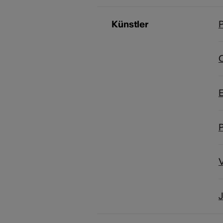
Künstler
P
C
E
P