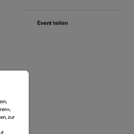
Event teilen
ein,
ren»,
en, zur
uf