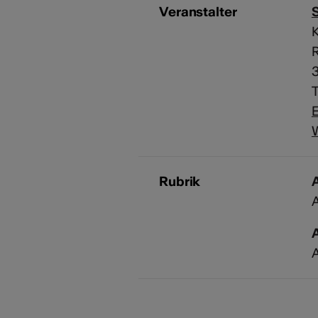
Veranstalter
S
T
E
Rubrik
A
A
A