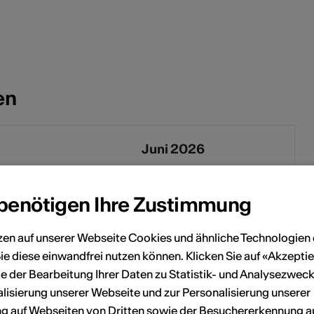
en
Juni 2026
Sa
So
Mo
Di
Mi
Do
Fr
Sa
So
 benötigen Ihre Zustimmung
2
3
1
2
3
4
5
6
7
zen auf unserer Webseite Cookies und ähnliche Technologien 
9
10
8
9
10
11
12
13
14
ie diese einwandfrei nutzen können. Klicken Sie auf «Akzeptie
e der Bearbeitung Ihrer Daten zu Statistik- und Analysezweck
16
17
15
16
17
18
19
20
21
lisierung unserer Webseite und zur Personalisierung unserer
 auf Webseiten von Dritten sowie der Besuchererkennung a