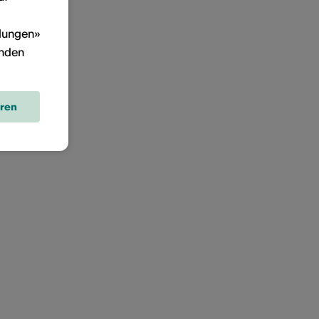
llungen»
inden
eren