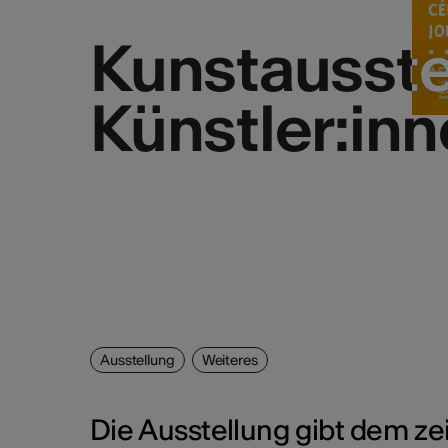
Kunstausstel
Kunstausstel
Künstler:in
Künstler:in
Ausstellung
Weiteres
Die Ausstellung gibt dem z