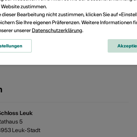
23
24
22
23
24
25
26
27
28
r Website zustimmen.
ie dieser Bearbeitung nicht zustimmen, klicken Sie auf «Einste
30
31
29
30
ichern Sie Ihre eigenen Präferenzen. Weitere Informationen f
unserer unserer
Datenschutzerklärung
.
Kein Durchführungsdatum
stellungen
Akzepti
eranstaltung Ihrem persönlichen Kalender hinzuzufügen.
n
Schloss Leuk
Rathaus 5
3953 Leuk-Stadt