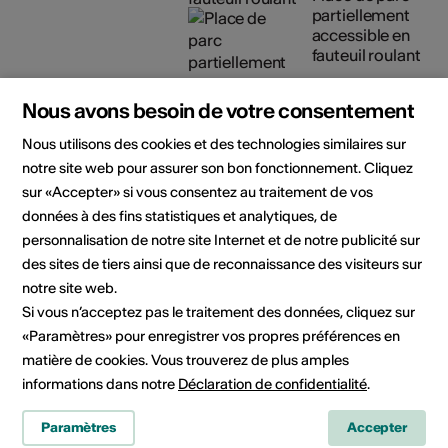
partiellement
accessible en
fauteuil roulant
Détails sur l'accessibilité
architecturale
Nous avons besoin de votre consentement
Nous utilisons des cookies et des technologies similaires sur
Organisateur
Médiathèque Valais - Sion
notre site web pour assurer son bon fonctionnement. Cliquez
Les Arsenaux
sur «Accepter» si vous consentez au traitement de vos
Rue de Lausanne 45
données à des fins statistiques et analytiques, de
1950 Sion
personnalisation de notre site Internet et de notre publicité sur
Téléphone +41 (0)27 606 45 50
des sites de tiers ainsi que de reconnaissance des visiteurs sur
E-Mail
notre site web.
Site Internet
Si vous n’acceptez pas le traitement des données, cliquez sur
«Paramètres» pour enregistrer vos propres préférences en
matière de cookies. Vous trouverez de plus amples
Domaine
Type d'événement
informations dans notre
Déclaration de confidentialité
.
Autre
Paramètres
Accepter
Classe d'âge