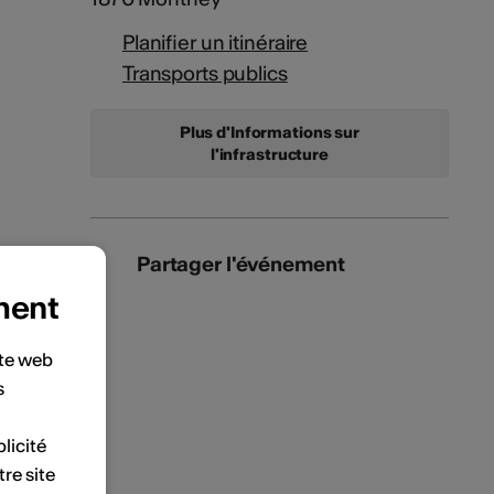
Planifier un itinéraire
Transports publics
Plus d'Informations sur
l'infrastructure
Partager l'événement
ment
ite web
s
licité
tre site