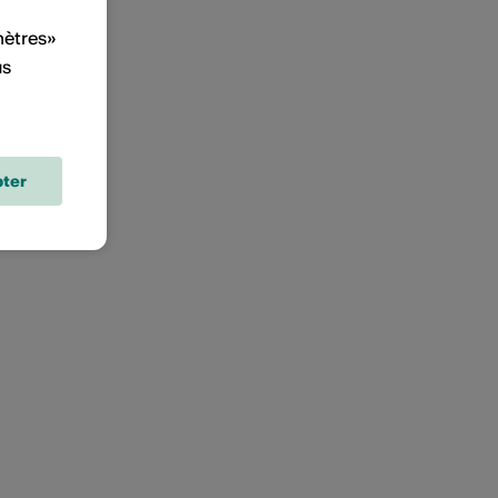
mètres»
us
ter