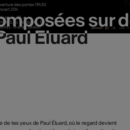
omposées sur d
omposées sur d
aul Eluard
aul Eluard
 de tes yeux de Paul Éluard, où le regard devient