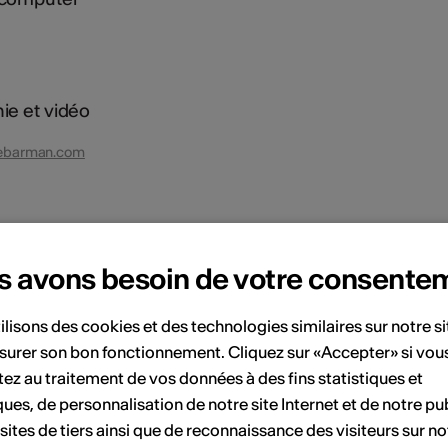
ie et vidéo
nebarman.com
ent
s avons besoin de votre consente
Juillet 2026
ilisons des cookies et des technologies similaires sur notre s
surer son bon fonctionnement. Cliquez sur «Accepter» si vou
Sa
Di
Lu
Ma
Me
Je
Ve
Sa
Di
ez au traitement de vos données à des fins statistiques et
ques, de personnalisation de notre site Internet et de notre pub
6
7
1
2
3
4
5
 sites de tiers ainsi que de reconnaissance des visiteurs sur no