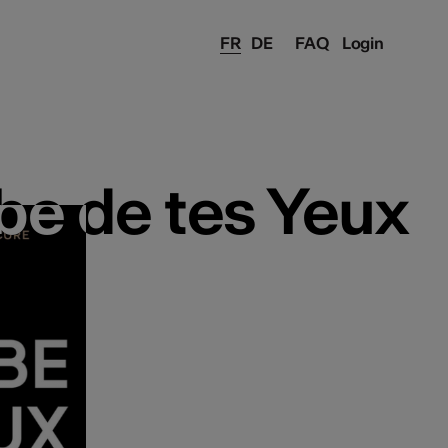
FR
DE
FAQ
Login
be de tes Yeux
be de tes Yeux