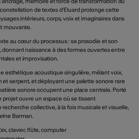
ois ancrage, mémoire et force de transformation du
 constellation de textes d’Eluard prolonge cette
ysages intérieurs, corps, voix et imaginaires dans
 et mouvante.
xte au cœur du processus : sa prosodie et son
, donnant naissance à des formes ouvertes entre
tales et improvisation.
ne esthétique acoustique singulière, mêlant voix,
 et serpent, et déployant une palette sonore rare
la matière sonore occupent une place centrale. Porté
 le projet ouvre un espace où se tissent
echerche collective, à la fois musicale et visuelle,
arine Barman.
x, clavier, flûte, computer
t computer