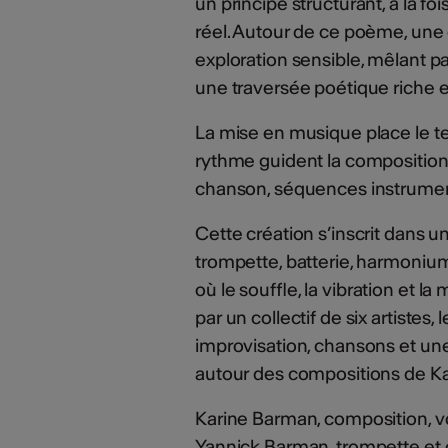
un principe structurant, à la f
réel. Autour de ce poème, une
exploration sensible, mêlant pa
une traversée poétique riche
La mise en musique place le te
rythme guident la composition
chanson, séquences instrumen
Cette création s’inscrit dans u
trompette, batterie, harmonium
où le souffle, la vibration et 
par un collectif de six artistes,
improvisation, chansons et une r
autour des compositions de K
Karine Barman, composition, voi
Yannick Barman, trompette e