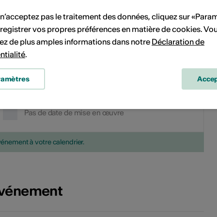
13
14
6
7
8
9
10
11
12
 n’acceptez pas le traitement des données, cliquez sur «Para
20
21
13
14
15
16
17
18
19
registrer vos propres préférences en matière de cookies. Vo
ez de plus amples informations dans notre
Déclaration de
27
28
20
21
22
23
24
25
26
ntialité
.
27
28
29
30
31
ramètres
Accep
Pas de date de mise en œuvre
vénement à votre calendrier.
'événement