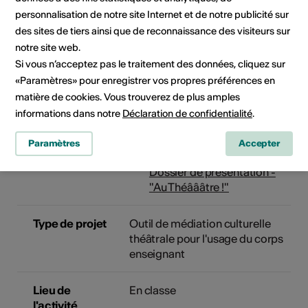
Plus d'informations
personnalisation de notre site Internet et de notre publicité sur
des sites de tiers ainsi que de reconnaissance des visiteurs sur
notre site web.
Dossier
Dossier pédagoquique -
Si vous n’acceptez pas le traitement des données, cliquez sur
pédagogique
"Au Théâââtre !" - 3H - 4H
«Paramètres» pour enregistrer vos propres préférences en
matière de cookies. Vous trouverez de plus amples
Dossier pédagogique - "Au
informations dans notre
Déclaration de confidentialité
.
Théâââtre !" - 5H - 1 1H
Paramètres
Accepter
Dossier de présentation -
"Au Théâââtre !"
Type de projet
Outil de médiation culturelle
théâtrale pour l'usage du corps
enseignant
Lieu de
En classe
l'activité