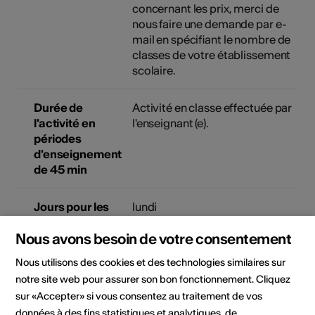
concernant les prix, merci de
nous faire une demande par e-
mail en spécifiant le nombre de
classes de votre établissement
scolaire.
Durée de
Activité en classe effectuée par
l'activité en
l'enseignant (e).
périodes
d'enseignement
de 45 min
Jours pour les
lundi
écoles
mardi
Nous avons besoin de votre consentement
mercredi
jeudi
Nous utilisons des cookies et des technologies similaires sur
vendredi
notre site web pour assurer son bon fonctionnement. Cliquez
sur «Accepter» si vous consentez au traitement de vos
données à des fins statistiques et analytiques, de