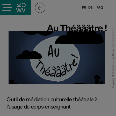
FR
DE
FAQ
x
Au Théâââtre !
Au Théâââtre !
Copyright © Association Découvertes Théâtre
rs
oles
Outil de médiation culturelle théâtrale à
l'usage du corps enseignant