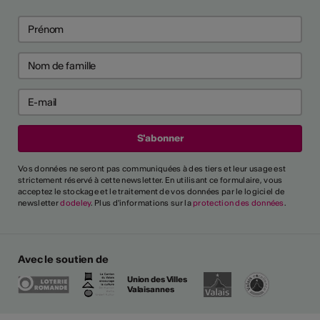
 psychosociaux
 psychosociaux
ntrer tout
rai-je reconnu
cteur culturel
el ?
Vos données ne seront pas communiquées à des tiers et leur usage est
strictement réservé à cette newsletter. En utilisant ce formulaire, vous
acceptez le stockage et le traitement de vos données par le logiciel de
newsletter
dodeley
. Plus d'informations sur la
protection des données
.
es critères généraux et
différents secteurs,
naître une personne comme
ssionnel". Un glossaire de
Avec le soutien de
lique également l'utilisation
ntes.
Union des Villes
Valaisannes