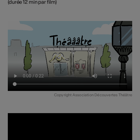
(durée 12 min par film)
Copyright Association Découvertes Théâtre