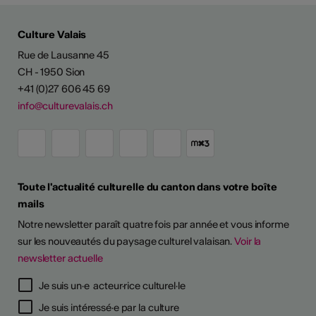
Culture Valais
Rue de Lausanne 45
CH - 1950 Sion
+41 (0)27 606 45 69
info@culturevalais.ch
Toute l'actualité culturelle du canton dans votre boîte
ESSIONALISER
mails
Notre newsletter paraît quatre fois par année et vous informe
 continues
sur les nouveautés du paysage culturel valaisan.
Voir la
newsletter actuelle
6
6
Je suis un·e acteur·rice culturel·le
 pour prévenir
 pour prévenir
Je suis intéressé·e par la culture