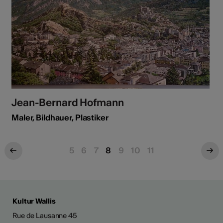
Jean-Bernard Hofmann
Maler, Bildhauer, Plastiker
5
6
7
8
9
10
11
Kultur Wallis
Rue de Lausanne 45