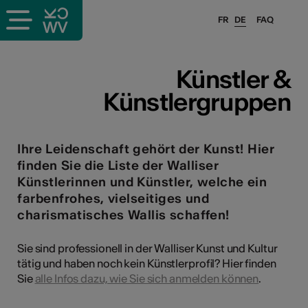
FR
DE
FAQ
ffende &
Künstler &
Künstlergruppen
nnen
Ihre Leidenschaft gehört der Kunst! Hier
stalter
finden Sie die Liste der Walliser
Künstlerinnen und Künstler, welche ein
farbenfrohes, vielseitiges und
charismatisches Wallis schaffen!
Sie sind professionell in der Walliser Kunst und Kultur
tätig und haben noch kein Künstlerprofil? Hier finden
n
Sie
alle Infos dazu, wie Sie sich anmelden können
.
n