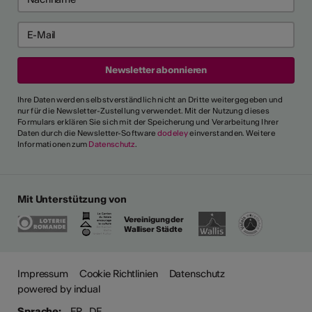
Ihre Daten werden selbstverständlich nicht an Dritte weitergegeben und
nur für die Newsletter-Zustellung verwendet. Mit der Nutzung dieses
Formulars erklären Sie sich mit der Speicherung und Verarbeitung Ihrer
Daten durch die Newsletter-Software
dodeley
einverstanden. Weitere
Informationen zum
Datenschutz
.
Mit Unterstützung von
Vereinigung der
Walliser Städte
ehr
Impressum
Cookie Richtlinien
Datenschutz
powered by indual
Sprache:
FR
DE