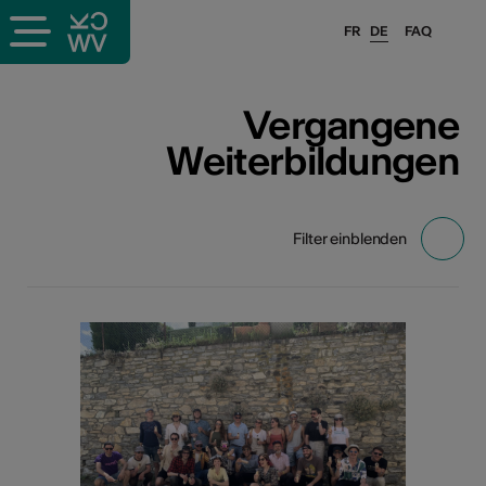
FR
DE
FAQ
ps
Vergangene
Weiterbildungen
ungsangebot
bungen
ulen
Filter einblenden
atschläge