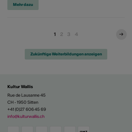
Mehr dazu
1
2
3
4
Zukünftige Weiterbildungen anzeigen
ENTWICKLUNG
Kultur Wallis
Rue de Lausanne 45
ungsangebot
CH - 1950 Sitten
+41 (0)27 606 45 69
info@kulturwallis.ch