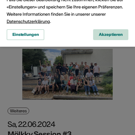
der zeitgenössischen Musik
«Einstellungen» und speichern Sie Ihre eigenen Präferenzen.
Bistro, ZeughausKultur Brig, Brig-Glis
Weitere Informationen finden Sie in unserer unserer
Datenschutzerklärung
.
Mehr dazu
Einstellungen
Akzeptieren
Weiteres
Sa, 22.06.2024
Mölkky Session #3