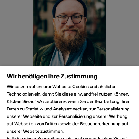
Wir benötigen Ihre Zustimmung
Wir setzen auf unserer Webseite Cookies und ähnliche
Technologien ein, damit Sie diese einwandfrei nutzen können.
Klicken Sie auf «Akzeptieren», wenn Sie der Bearbeitung Ihrer
Coaching
Daten zu Statistik- und Analysezwecken, zur Personalisierung
unserer Webseite und zur Personalisierung unserer Werbung
Di, 18.02.2025
auf Webseiten von Dritten sowie der Besuchererkennung auf
Sprechstunde für Musiker/innen
unserer Website zustimmen.
Falls Sie dieser Bearbeitung nicht zustimmen, klicken Sie auf