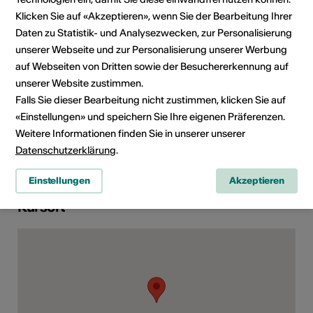
Telefon +41(0)79 736 32 87
Klicken Sie auf «Akzeptieren», wenn Sie der Bearbeitung Ihrer
E-Mail
Daten zu Statistik- und Analysezwecken, zur Personalisierung
Webseite
unserer Webseite und zur Personalisierung unserer Werbung
auf Webseiten von Dritten sowie der Besuchererkennung auf
Kulturbereiche
Art der Weiterbildung
unserer Website zustimmen.
Kurs
Falls Sie dieser Bearbeitung nicht zustimmen, klicken Sie auf
«Einstellungen» und speichern Sie Ihre eigenen Präferenzen.
Zielpublikum
Weitere Informationen finden Sie in unserer unserer
Interessierte
Datenschutzerklärung
.
Einstellungen
Akzeptieren
Kursort