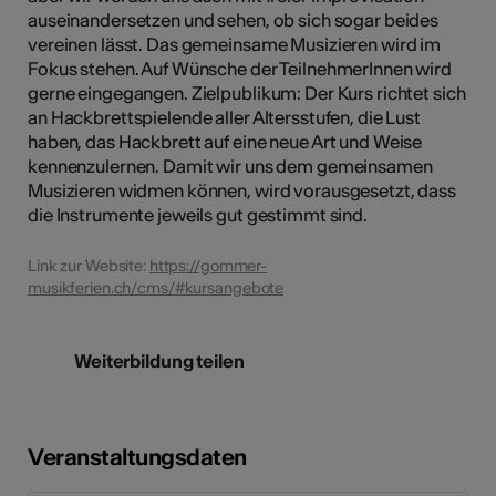
auseinandersetzen und sehen, ob sich sogar beides
vereinen lässt. Das gemeinsame Musizieren wird im
Fokus stehen. Auf Wünsche der TeilnehmerInnen wird
gerne eingegangen. Zielpublikum: Der Kurs richtet sich
an Hackbrettspielende aller Altersstufen, die Lust
haben, das Hackbrett auf eine neue Art und Weise
kennenzulernen. Damit wir uns dem gemeinsamen
Musizieren widmen können, wird vorausgesetzt, dass
die Instrumente jeweils gut gestimmt sind.
Link zur Website:
https://gommer-
musikferien.ch/cms/#kursangebote
Weiterbildung teilen
Veranstaltungsdaten