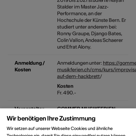
2019 bis 2021 studierte Nayan
Stalder im Master Jazz-
Performance, an der
Hochschule der Künste Bern. Er
studiert unter anderem bei:
Ronny Graupe, Django Bates,
Colin Vallon, Andeas Schaerer
und Efrat Alony.
Anmeldung /
Anmeldungen unter:
https://gomme
Kosten
musikferien.ch/cms/kurs/improvis
auf-dem-hackbrett
/
Kosten
Fr. 490.-
Veranstalter
GOMMER MUSIKFERIEN
Musizieren und Gniessä bi insch
Wir benötigen Ihre Zustimmung
im Goms / Musikkurse
Wir setzen auf unserer Webseite Cookies und ähnliche
TERMERWEG 34
3900 BRIG
Technologien ein, damit Sie diese einwandfrei nutzen können.