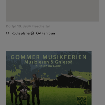
Dorfpl. 16, 3984 Fieschertal
Route planen
ÖV Fahrplan