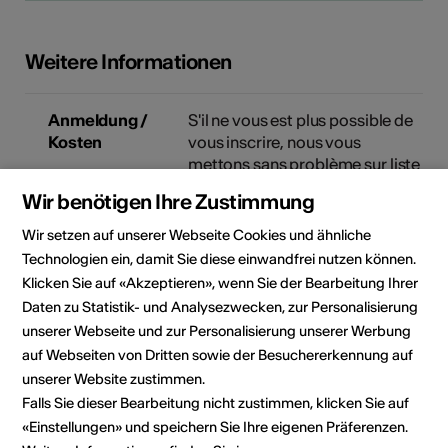
Weitere Informationen
Anmeldung /
S'il ne vous est plus possible de
Kosten
vous inscrire, nous vous
mettons sans problème sur liste
d'attente. Merci d'écrire un
Wir benötigen Ihre Zustimmung
courriel à
info@culturevalais.ch
en indiquant que vous souhaitez
Wir setzen auf unserer Webseite Cookies und ähnliche
participer à la formation.
Technologien ein, damit Sie diese einwandfrei nutzen können.
Klicken Sie auf «Akzeptieren», wenn Sie der Bearbeitung Ihrer
Kosten
CHF 50.-
Daten zu Statistik- und Analysezwecken, zur Personalisierung
unserer Webseite und zur Personalisierung unserer Werbung
Bankverbindung
auf Webseiten von Dritten sowie der Besuchererkennung auf
Association Culture Valais
unserer Website zustimmen.
Rue de Lausanne 45
Falls Sie dieser Bearbeitung nicht zustimmen, klicken Sie auf
1950 Sion
IBAN Nummer: CH88 8080
«Einstellungen» und speichern Sie Ihre eigenen Präferenzen.
8001 6653 5524 2