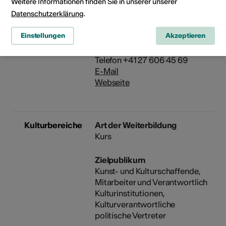
Weitere Informationen finden Sie in unserer unserer
Datenschutzerklärung
.
Veranstalter
Kultur Wallis
Einstellungen
Akzeptieren
Rue de Lausanne 45
1950 Sion
Telefon +41 27 606 45 69
E-Mail
Webseite
Kulturbereiche
Art der Weiterbildung
Kurs
Zielpublikum
Kunst- und Kulturschaffende,
Mitarbeiter und Verantwortlich
Kulturinstitutionen,
Kulturverantwortliche
politische Vertreter