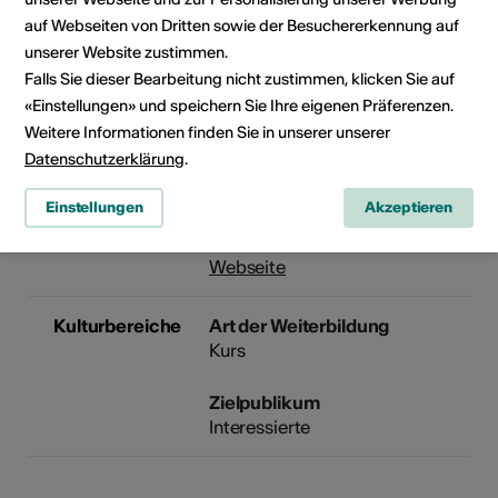
unbegrenzte Fahrten mit der
auf Webseiten von Dritten sowie der Besuchererkennung auf
Hannigalpbahn.
unserer Website zustimmen.
Falls Sie dieser Bearbeitung nicht zustimmen, klicken Sie auf
Veranstalter
Kulturverein Grächen
«Einstellungen» und speichern Sie Ihre eigenen Präferenzen.
Kulturverein Grächen
Weitere Informationen finden Sie in unserer unserer
c/o Joop Colijn
Datenschutzerklärung
.
Grächen
3925 Grächen
Einstellungen
Akzeptieren
Telefon +41794315882
E-Mail
Webseite
Kulturbereiche
Art der Weiterbildung
Kurs
Zielpublikum
Interessierte