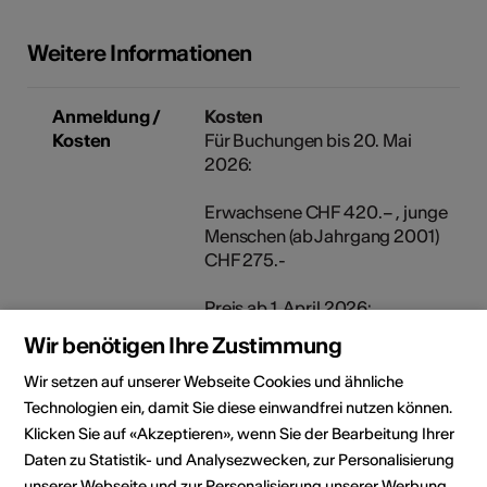
Weitere Informationen
Anmeldung /
Kosten
Kosten
Für Buchungen bis 20. Mai
2026:
Erwachsene CHF 420.– , junge
Menschen (ab Jahrgang 2001)
CHF 275.-
Preis ab 1. April 2026:
Wir benötigen Ihre Zustimmung
Erwachsene CHF 440.– , junge
Menschen (ab Jahrgang 2001)
Wir setzen auf unserer Webseite Cookies und ähnliche
CHF 305.-
Technologien ein, damit Sie diese einwandfrei nutzen können.
Klicken Sie auf «Akzeptieren», wenn Sie der Bearbeitung Ihrer
Jeweils inkl.
Daten zu Statistik- und Analysezwecken, zur Personalisierung
Willkommensapéro und
unserer Webseite und zur Personalisierung unserer Werbung