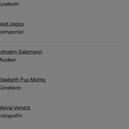
uratorin
Beat Jaggy
Komponist
Ephraim Salzmann
Musiker
lisabeth Fux Mattig
ünstlerin
Weina Venetz
otografin