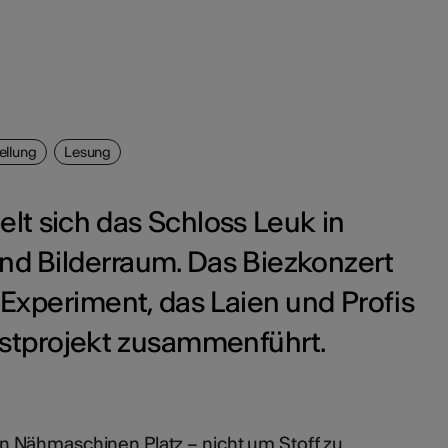
ellung
Lesung
lt sich das Schloss Leuk in
und Bilderraum. Das Biezkonzert
s Experiment, das Laien und Profis
tprojekt zusammenführt.
 Nähmaschinen Platz – nicht um Stoff zu