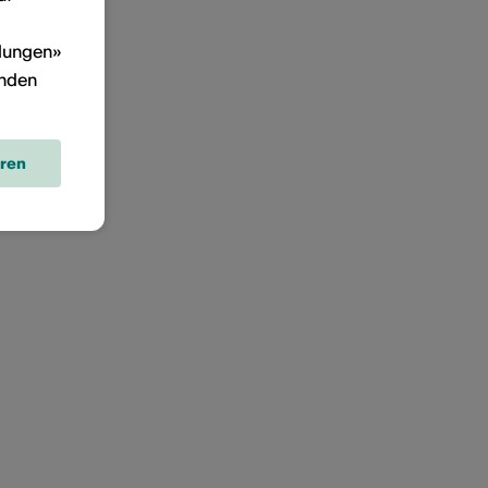
llungen»
inden
eren