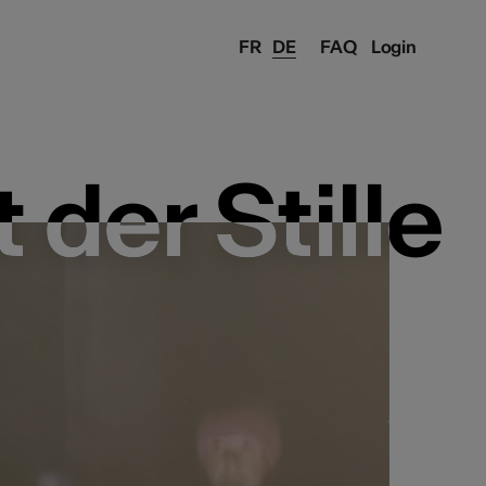
FR
DE
FAQ
Login
 der Stille
 der Stille