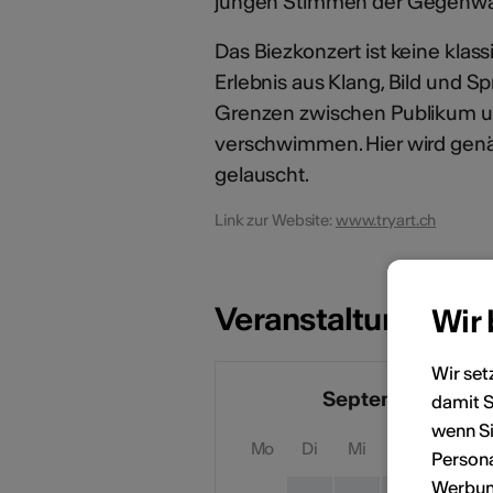
jungen Stimmen der Gegenwa
Das Biezkonzert ist keine kla
Erlebnis aus Klang, Bild und S
Grenzen zwischen Publikum u
verschwimmen. Hier wird genäh
gelauscht.
Link zur Website:
www.tryart.ch
Veranstaltungsdat
Wir
Wir set
September 2026
damit S
wenn Si
Mo
Di
Mi
Do
Fr
Persona
Werbung