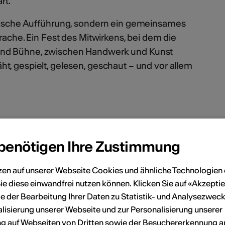
rt.
ssische Aufführung, sondern ein gemeinsames
prache. Ein Fest des Mitwirkens, bei dem die
nd Bühne, zwischen Handwerk und Kunst
t, gespielt, gelesen, geschaut – und vor allem
en
 benötigen Ihre Zustimmung
zen auf unserer Webseite Cookies und ähnliche Technologien 
Oktober 2026
ie diese einwandfrei nutzen können. Klicken Sie auf «Akzeptie
e der Bearbeitung Ihrer Daten zu Statistik- und Analysezweck
Sa
So
Mo
Di
Mi
Do
Fr
Sa
So
lisierung unserer Webseite und zur Personalisierung unserer
 auf Webseiten von Dritten sowie der Besuchererkennung a