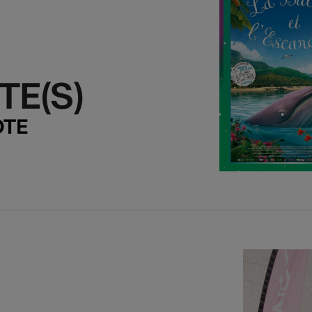
TE(S)
TE(S)
OTE