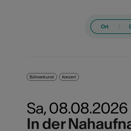
Ort
Bühnenkunst
Konzert
Bühn
Konz
Mo
Di
M
Sa, 08.08.2026
Fest
Film
In der Nahaufn
In der Nahaufn
Auss
3
4