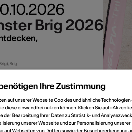
 10.10.2026
ster Brig 2026
ster Brig 2026
ntdecken,
rig), Brig
 benötigen Ihre Zustimmung
zen auf unserer Webseite Cookies und ähnliche Technologien 
ie diese einwandfrei nutzen können. Klicken Sie auf «Akzeptie
e der Bearbeitung Ihrer Daten zu Statistik- und Analysezweck
lisierung unserer Webseite und zur Personalisierung unserer
 auf Webseiten von Dritten sowie der Besuchererkennung a