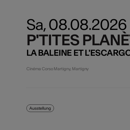
Sa, 08.08.2026
P'TITES PLANÈ
P'TITES PLANÈ
LA BALEINE ET L'ESCARG
Cinéma Corso Martigny, Martigny
Ausstellung