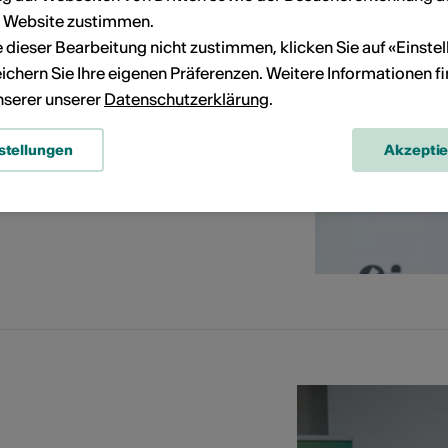
r Website zustimmen.
ie dieser Bearbeitung nicht zustimmen, klicken Sie auf «Einste
ichern Sie Ihre eigenen Präferenzen. Weitere Informationen f
diants | Piano, cla
diants | Piano, cla
unserer unserer
Datenschutzerklärung
.
stellungen
Akzepti