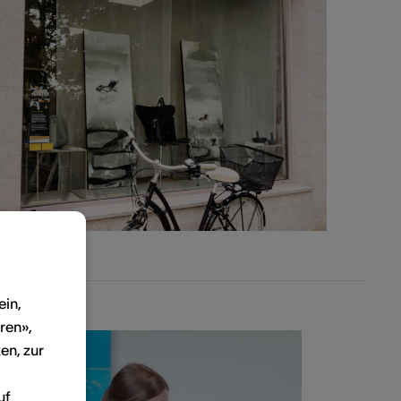
ein,
ren»,
en, zur
uf