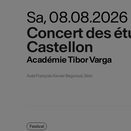
Sa, 08.08.2026
Concert des étu
Concert des étu
Castellon
Castellon
Académie Tibor Varga
Aula François-Xavier Bagnoud, Sion
Festival