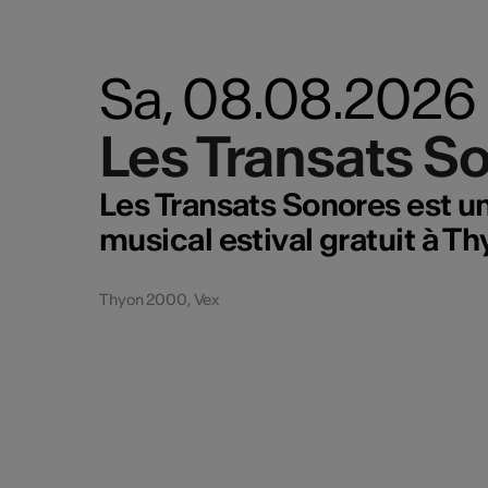
Sa, 08.08.2026
Les Transats S
Les Transats S
Les Transats Sonores est u
musical estival gratuit à 
Thyon 2000, Vex