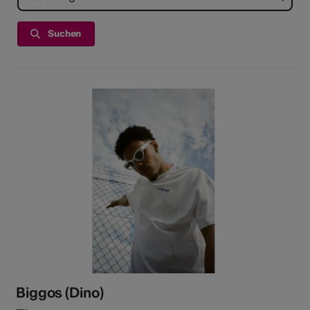
Kunst
Biggos (Dino)