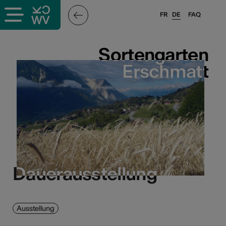
FR
DE
FAQ
Sortengarten
Sortengarten
Erschmatt
Erschmatt
Dauerausstellung
Dauerausstellung
Ausstellung