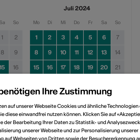
Juli 2024
Sa
So
Mo
Di
Mi
Do
Fr
Sa
So
1
2
1
2
3
4
5
6
7
8
9
8
9
10
11
12
13
14
15
16
15
16
17
18
19
20
21
22
23
22
23
24
25
26
27
28
 benötigen Ihre Zustimmung
29
30
29
30
31
zen auf unserer Webseite Cookies und ähnliche Technologien 
ie diese einwandfrei nutzen können. Klicken Sie auf «Akzeptie
e der Bearbeitung Ihrer Daten zu Statistik- und Analysezweck
Kein Durchführungsdatum
lisierung unserer Webseite und zur Personalisierung unserer
 auf Webseiten von Dritten sowie der Besuchererkennung a