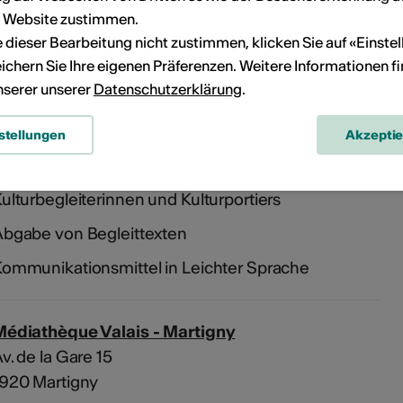
eranstaltung Ihrem persönlichen Kalender hinzuzufügen.
r Website zustimmen.
ie dieser Bearbeitung nicht zustimmen, klicken Sie auf «Einste
ichern Sie Ihre eigenen Präferenzen. Weitere Informationen f
n
unserer unserer
Datenschutzerklärung
.
stellungen
Akzepti
ensibilisiertes und geschultes Personal
ulturbegleiterinnen und Kulturportiers
bgabe von Begleittexten
ommunikationsmittel in Leichter Sprache
Médiathèque Valais - Martigny
v. de la Gare 15
1920 Martigny