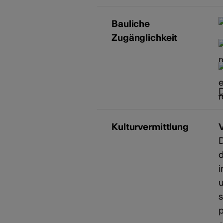
Bauliche
Zugänglichkeit
D
Kulturvermittlung
V
D
d
i
u
s
p