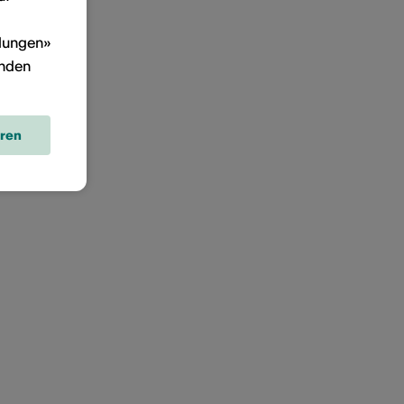
llungen»
inden
eren