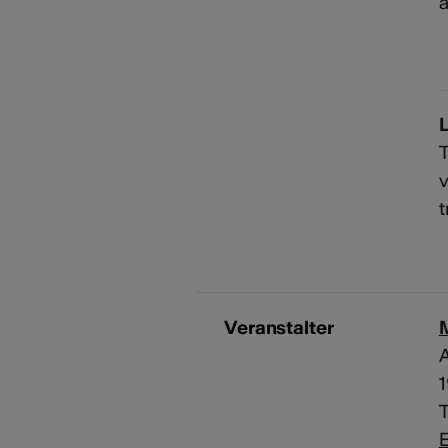
a
L
T
v
t
Veranstalter
A
T
E