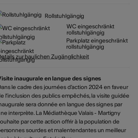
Rollstuhlgängig
WC eingeschränkt
rollstuhlgängig
Parkplatz eingeschränkt
rollstuhlgängig
etails zur baulichen Zugänglichkeit
isite inaugurale en langue des signes
ans le cadre des journées d’action 2024 en faveur
e l’inclusion des publics empêchés, la visite guidée
naugurale sera donnée en langue des signes par
ne interprète. La Médiathèque Valais - Martigny
ouhaite par cette action offrir à la population de
ersonnes sourdes et malentendantes un meilleur