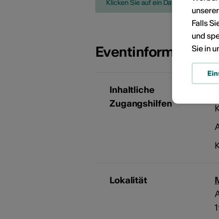
Klicken Sie auf ein Datum, um die V
unsere
Falls S
und spe
Eventinformatione
Sie in 
Ein
Inhaltliche
S
Zugangshilfen
K
A
K
Lokalität
A