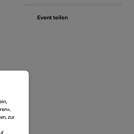
Event teilen
ein,
ren»,
en, zur
uf