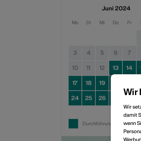
Juni 2024
Mo
Di
Mi
Do
Fr
3
4
5
6
7
10
11
12
13
14
17
18
19
20
21
Wir
24
25
26
27
28
Wir set
damit S
wenn Si
Durchführungsdatum
Persona
Werbung