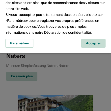
des sites de tiers ainsi que de reconnaissance des visiteurs sur
notre site web.
Si vous n’acceptez pas le traitement des données, cliquez sur
«Paramètres» pour enregistrer vos propres préférences en
matière de cookies. Vous trouverez de plus amples
Exposition
informations dans notre
Déclaration de confidentialité
.
Exposition permanente
Paramètres
Accepter
La Caverna - Simplonfestung
Naters
Museum Simplonfestung Naters, Naters
En savoir plus